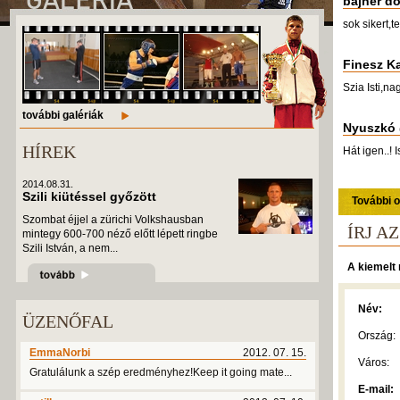
bajner do
sok sikert,te
Finesz Ka
Szia Isti,n
további galériák
Nyuszkó
HÍREK
Hát igen..! 
2014.08.31.
Szili kiütéssel győzött
További o
Szombat éjjel a zürichi Volkshausban
ÍRJ A
mintegy 600-700 néző előtt lépett ringbe
Szili István, a nem...
A kiemelt 
Név:
ÜZENŐFAL
Ország:
EmmaNorbi
2012. 07. 15.
Város:
Gratulálunk a szép eredményhez!Keep it going mate...
E-mail: