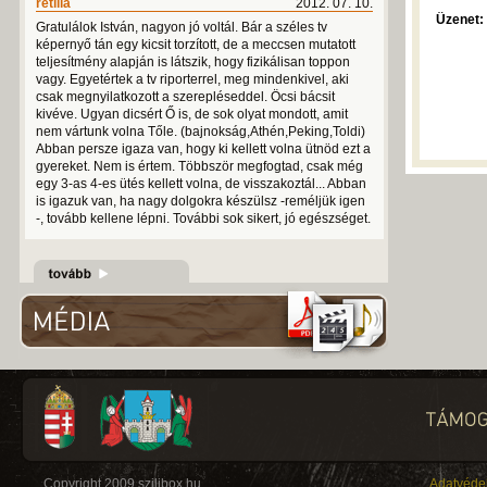
retilla
2012. 07. 10.
Üzenet:
Gratulálok István, nagyon jó voltál. Bár a széles tv
képernyő tán egy kicsit torzított, de a meccsen mutatott
teljesítmény alapján is látszik, hogy fizikálisan toppon
vagy. Egyetértek a tv riporterrel, meg mindenkivel, aki
csak megnyilatkozott a szerepléseddel. Öcsi bácsit
kivéve. Ugyan dicsért Ő is, de sok olyat mondott, amit
nem vártunk volna Tőle. (bajnokság,Athén,Peking,Toldi)
Abban persze igaza van, hogy ki kellett volna ütnöd ezt a
gyereket. Nem is értem. Többször megfogtad, csak még
egy 3-as 4-es ütés kellett volna, de visszakoztál... Abban
is igazuk van, ha nagy dolgokra készülsz -reméljük igen
-, tovább kellene lépni. További sok sikert, jó egészséget.
Copyright 2009 szilibox.hu
Adatvéde