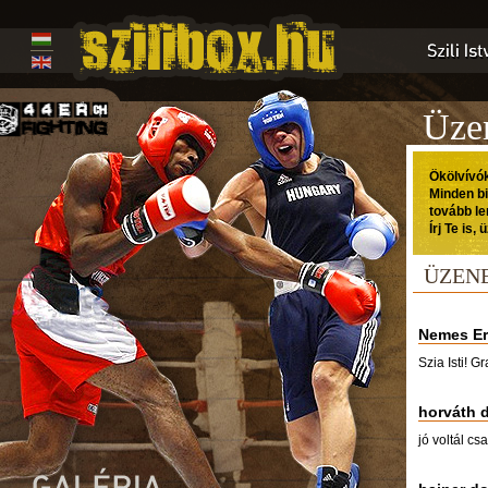
Üze
Ökölvívó
Minden bi
tovább le
Írj Te is,
ÜZEN
Nemes Er
Szia Isti! 
horváth 
jó voltál c