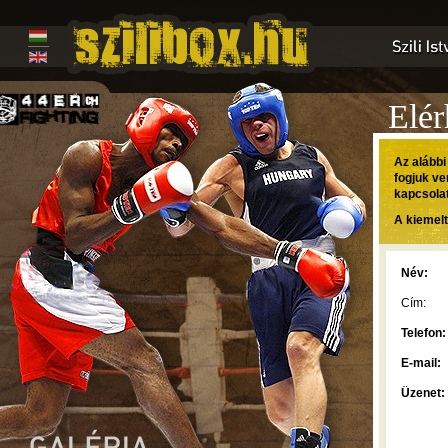
Elér
Az alábbi
fogjuk ve
kapcsola
A kiemelt
Név:
Cím:
Telefon:
E-mail:
Üzenet: