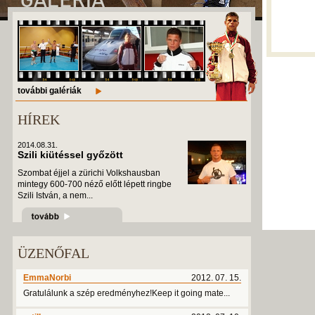
további galériák
HÍREK
2014.08.31.
Szili kiütéssel győzött
Szombat éjjel a zürichi Volkshausban
mintegy 600-700 néző előtt lépett ringbe
Szili István, a nem...
ÜZENŐFAL
EmmaNorbi
2012. 07. 15.
Gratulálunk a szép eredményhez!Keep it going mate...