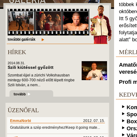
többek 
október
Itt 5 g
erősítet
folytat
alatt” b
további galériák
HÍREK
MÉRL
2014.08.31.
Amatőr
Szili kiütéssel győzött
veresé
Szombat éjjel a zürichi Volkshausban
mintegy 600-700 néző előtt lépett ringbe
Profi 
Szili István, a nem...
KEDV
Kom
ÜZENŐFAL
Spo
Box
EmmaNorbi
2012. 07. 15.
Gratulálunk a szép eredményhez!Keep it going mate...
Ors
Vár