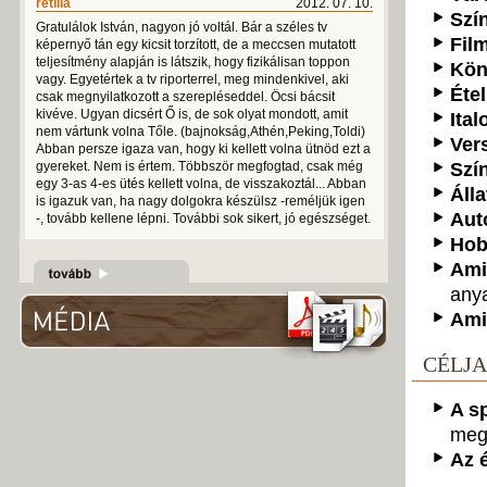
retilla
2012. 07. 10.
Szí
Gratulálok István, nagyon jó voltál. Bár a széles tv
Fil
képernyő tán egy kicsit torzított, de a meccsen mutatott
teljesítmény alapján is látszik, hogy fizikálisan toppon
Kön
vagy. Egyetértek a tv riporterrel, meg mindenkivel, aki
Étel
csak megnyilatkozott a szerepléseddel. Öcsi bácsit
kivéve. Ugyan dicsért Ő is, de sok olyat mondott, amit
Ital
nem vártunk volna Tőle. (bajnokság,Athén,Peking,Toldi)
Ver
Abban persze igaza van, hogy ki kellett volna ütnöd ezt a
gyereket. Nem is értem. Többször megfogtad, csak még
Szí
egy 3-as 4-es ütés kellett volna, de visszakoztál... Abban
Álla
is igazuk van, ha nagy dolgokra készülsz -reméljük igen
Aut
-, tovább kellene lépni. További sok sikert, jó egészséget.
Hob
Ami
any
Ami
CÉLJA
A s
megf
Az 