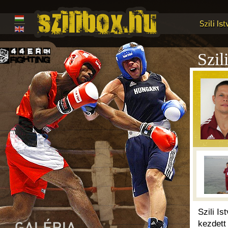
Szil
Szili I
kezdett