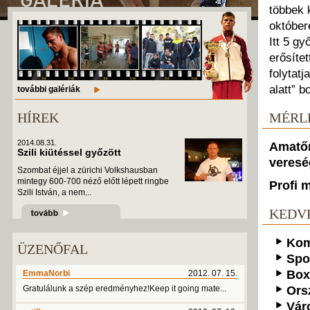
többek 
október
Itt 5 g
erősítet
folytat
alatt” b
további galériák
HÍREK
MÉRL
2014.08.31.
Amatőr
Szili kiütéssel győzött
veresé
Szombat éjjel a zürichi Volkshausban
mintegy 600-700 néző előtt lépett ringbe
Profi 
Szili István, a nem...
KEDV
Kom
ÜZENŐFAL
Spo
Box
EmmaNorbi
2012. 07. 15.
Gratulálunk a szép eredményhez!Keep it going mate...
Ors
Vár