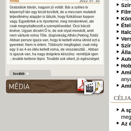
retilla
2012. 07. 10.
Szí
Gratulálok István, nagyon jó voltál. Bár a széles tv
Fil
képernyő tán egy kicsit torzított, de a meccsen mutatott
teljesítmény alapján is látszik, hogy fizikálisan toppon
Kön
vagy. Egyetértek a tv riporterrel, meg mindenkivel, aki
Étel
csak megnyilatkozott a szerepléseddel. Öcsi bácsit
kivéve. Ugyan dicsért Ő is, de sok olyat mondott, amit
Ital
nem vártunk volna Tőle. (bajnokság,Athén,Peking,Toldi)
Ver
Abban persze igaza van, hogy ki kellett volna ütnöd ezt a
gyereket. Nem is értem. Többször megfogtad, csak még
Szí
egy 3-as 4-es ütés kellett volna, de visszakoztál... Abban
Álla
is igazuk van, ha nagy dolgokra készülsz -reméljük igen
Aut
-, tovább kellene lépni. További sok sikert, jó egészséget.
Hob
Ami
any
Ami
CÉLJA
A s
megf
Az 