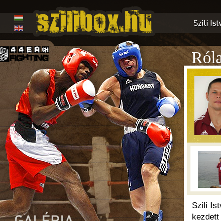
Ról
Szili I
kezdett