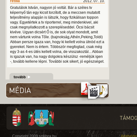
retilla
2012. 07. 10.
Gratulálok István, nagyon jó voltál. Bár a széles tv
képernyő tán egy kicsit torzított, de a meccsen mutatott
teljesítmény alapján is látszik, hogy fizikálisan toppon
vagy. Egyetértek a tv riporterrel, meg mindenkivel, aki
csak megnyilatkozott a szerepléseddel. Öcsi bácsit
kivéve. Ugyan dicsért Ő is, de sok olyat mondott, amit
nem vártunk volna Tőle. (bajnokság,Athén,Peking,Toldi)
Abban persze igaza van, hogy ki kellett volna ütnöd ezt a
gyereket. Nem is értem. Többször megfogtad, csak még
egy 3-as 4-es ütés kellett volna, de visszakoztál... Abban
is igazuk van, ha nagy dolgokra készülsz -reméljük igen
-, tovább kellene lépni. További sok sikert, jó egészséget.
Copyright 2009 szilibox.hu
Adatvéde