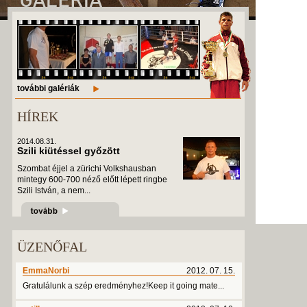
további galériák
HÍREK
2014.08.31.
Szili kiütéssel győzött
Szombat éjjel a zürichi Volkshausban
mintegy 600-700 néző előtt lépett ringbe
Szili István, a nem...
ÜZENŐFAL
EmmaNorbi
2012. 07. 15.
Gratulálunk a szép eredményhez!Keep it going mate...