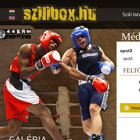
Médi
spot3
spot3
FELT
Viss