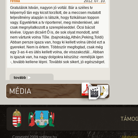
retilla
2012. 07. 10.
Gratulálok István, nagyon jó voltál. Bár a széles tv
képernyő tán egy kicsit torzított, de a meccsen mutatott
teljesítmény alapján is látszik, hogy fizikálisan toppon
vagy. Egyetértek a tv riporterrel, meg mindenkivel, aki
csak megnyilatkozott a szerepléseddel. Öcsi bácsit
kivéve. Ugyan dicsért Ő is, de sok olyat mondott, amit
nem vártunk volna Tőle. (bajnokság,Athén,Peking,Toldi)
Abban persze igaza van, hogy ki kellett volna ütnöd ezt a
gyereket. Nem is értem. Többször megfogtad, csak még
egy 3-as 4-es ütés kellett volna, de visszakoztál... Abban
is igazuk van, ha nagy dolgokra készülsz -reméljük igen
-, tovább kellene lépni. További sok sikert, jó egészséget.
Copyright 2009 szilibox.hu
Adatvéde