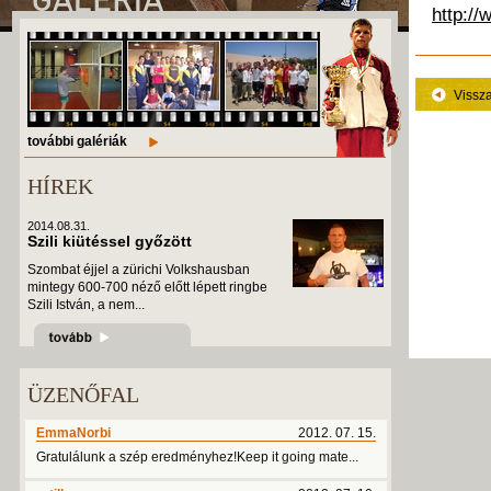
http://
Vissz
további galériák
HÍREK
2014.08.31.
Szili kiütéssel győzött
Szombat éjjel a zürichi Volkshausban
mintegy 600-700 néző előtt lépett ringbe
Szili István, a nem...
ÜZENŐFAL
EmmaNorbi
2012. 07. 15.
Gratulálunk a szép eredményhez!Keep it going mate...