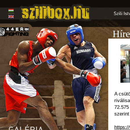
Híre
A csütö
rivális
72.575 
szerint
https: