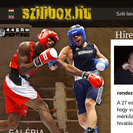
Híre
rendez
A 27 e
hogy va
mérkőzé
hivatá