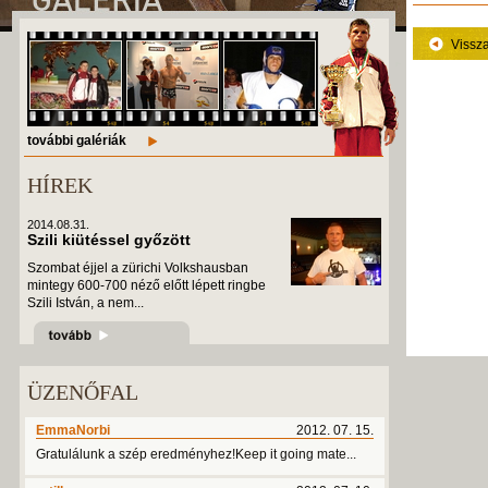
Vissz
további galériák
HÍREK
2014.08.31.
Szili kiütéssel győzött
Szombat éjjel a zürichi Volkshausban
mintegy 600-700 néző előtt lépett ringbe
Szili István, a nem...
ÜZENŐFAL
EmmaNorbi
2012. 07. 15.
Gratulálunk a szép eredményhez!Keep it going mate...