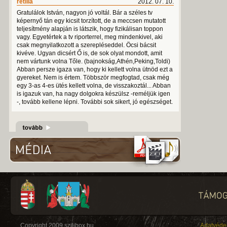
retilla
2012. 07. 10.
Gratulálok István, nagyon jó voltál. Bár a széles tv
képernyő tán egy kicsit torzított, de a meccsen mutatott
teljesítmény alapján is látszik, hogy fizikálisan toppon
vagy. Egyetértek a tv riporterrel, meg mindenkivel, aki
csak megnyilatkozott a szerepléseddel. Öcsi bácsit
kivéve. Ugyan dicsért Ő is, de sok olyat mondott, amit
nem vártunk volna Tőle. (bajnokság,Athén,Peking,Toldi)
Abban persze igaza van, hogy ki kellett volna ütnöd ezt a
gyereket. Nem is értem. Többször megfogtad, csak még
egy 3-as 4-es ütés kellett volna, de visszakoztál... Abban
is igazuk van, ha nagy dolgokra készülsz -reméljük igen
-, tovább kellene lépni. További sok sikert, jó egészséget.
Copyright 2009 szilibox.hu
Adatvéde