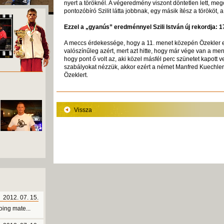
nyert a töröknél. A végeredmény viszont döntetlen lett, me
pontozóbíró Szilit látta jobbnak, egy másik ítész a törököt, 
Ezzel a „gyanús” eredménnyel Szili István új rekordja: 1
A meccs érdekessége, hogy a 11. menet közepén Özekler ed
valószínűleg azért, mert azt hitte, hogy már vége van a me
hogy pont ő volt az, aki közel másfél perc szünetet kapott 
szabályokat nézzük, akkor ezért a német Manfred Kuechler r
Özeklert.
Vissza
2012. 07. 15.
ing mate...