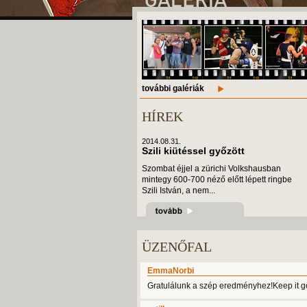
további galériák
HÍREK
2014.08.31.
Szili kiütéssel győzött
Szombat éjjel a zürichi Volkshausban
mintegy 600-700 néző előtt lépett ringbe
Szili István, a nem...
ÜZENŐFAL
EmmaNorbi
Gratulálunk a szép eredményhez!Keep it go