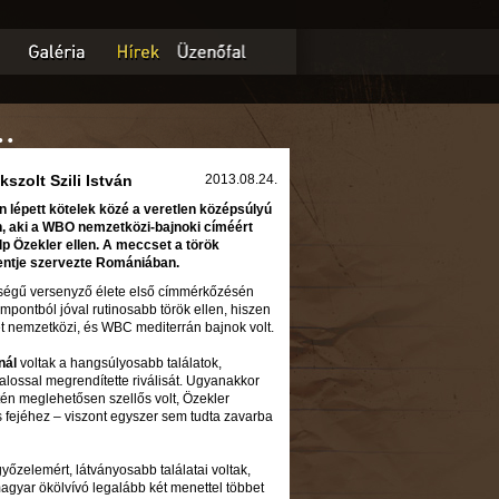
..
szolt Szili István
2013.08.24.
n lépett kötelek közé a veretlen középsúlyú
n, aki a WBO nemzetközi-bajnoki címéért
p Özekler ellen. A meccset a török
tje szervezte Romániában.
tőségű versenyző élete első címmérkőzésén
empontból jóval rutinosabb török ellen, hiszen
 nemzetközi, és WBC mediterrán bajnok volt.
nál
voltak a hangsúlyosabb találatok,
alossal megrendítette riválisát. Ugyanakkor
én meglehetősen szellős volt, Özekler
 fejéhez – viszont egyszer sem tudta zavarba
 győzelemért, látványosabb találatai voltak,
 magyar ökölvívó legalább két menettel többet