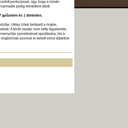
gosztott pontozással, úgy, hogy a román
a harmadik pedig döntetlent látott.
7 győzelem és 1 döntetlen.
zője, Uktay Urkal belépett a ringbe,
netnek. A török mester nem vette figyelembe,
versenyzője szerelésének igazítására. Ha a
ingbírónak azonnal le kellett volna léptetnie