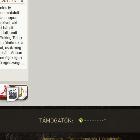
2012. 07. 10.
éles tv
sen mutatott
isan toppon
nkivel, aki
i bácsit
ndott, amit
Peking,Toldi)
na ütnöd ezt a
ad, csak még
oztál... Abban
reméljük igen
 jó egészséget.
Adatvédelem
l
Oldal információk
l
Oldaltérkép