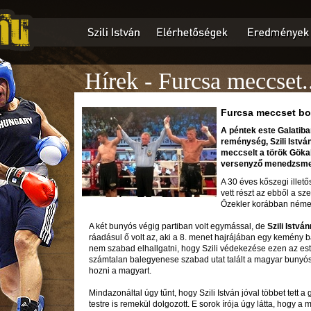
Hírek - Furcsa meccset.
Furcsa meccset bok
A péntek este Galatiba
reménység, Szili Istvá
meccselt a török Gökal
versenyző menedzsmen
A 30 éves kőszegi ille
vett részt az ebből a sz
Özekler korábban német
A két bunyós végig partiban volt egymással, de
Szili István
ráadásul ő volt az, aki a 8. menet hajrájában egy kemény b
nem szabad elhallgatni, hogy Szili védekezése ezen az est
számtalan balegyenese szabad utat talált a magyar bunyós
hozni a magyart.
Mindazonáltal úgy tűnt, hogy Szili István jóval többet tett a
testre is remekül dolgozott. E sorok írója úgy látta, hogy a