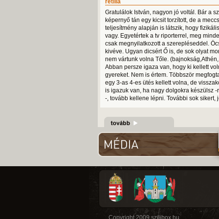
retilla
Gratulálok István, nagyon jó voltál. Bár a sz
képernyő tán egy kicsit torzított, de a mecc
teljesítmény alapján is látszik, hogy fizikál
vagy. Egyetértek a tv riporterrel, meg minde
csak megnyilatkozott a szerepléseddel. Öcs
kivéve. Ugyan dicsért Ő is, de sok olyat mo
nem vártunk volna Tőle. (bajnokság,Athén,
Abban persze igaza van, hogy ki kellett vol
gyereket. Nem is értem. Többször megfogt
egy 3-as 4-es ütés kellett volna, de visszak
is igazuk van, ha nagy dolgokra készülsz -
-, tovább kellene lépni. További sok sikert,
Copyright 2009 szilibox.hu