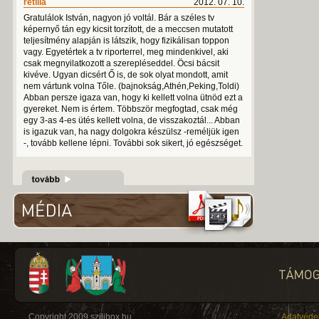
retilla
2012. 07. 10.
Gratulálok István, nagyon jó voltál. Bár a széles tv
képernyő tán egy kicsit torzított, de a meccsen mutatott
teljesítmény alapján is látszik, hogy fizikálisan toppon
vagy. Egyetértek a tv riporterrel, meg mindenkivel, aki
csak megnyilatkozott a szerepléseddel. Öcsi bácsit
kivéve. Ugyan dicsért Ő is, de sok olyat mondott, amit
nem vártunk volna Tőle. (bajnokság,Athén,Peking,Toldi)
Abban persze igaza van, hogy ki kellett volna ütnöd ezt a
gyereket. Nem is értem. Többször megfogtad, csak még
egy 3-as 4-es ütés kellett volna, de visszakoztál... Abban
is igazuk van, ha nagy dolgokra készülsz -reméljük igen
-, tovább kellene lépni. További sok sikert, jó egészséget.
Copyright 2009 szilibox.hu
Adatvéde