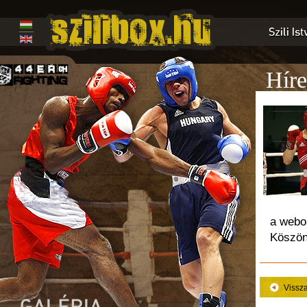
Híre
a webol
Köszön
Vissz