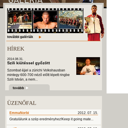
további galériák
HÍREK
2014.08.31.
Szili kiütéssel győzött
Szombat éjjel a zürichi Volkshausban
mintegy 600-700 néző előtt lépett ringbe
Szili István, a nem...
ÜZENŐFAL
EmmaNorbi
2012. 07. 15.
Gratulálunk a szép eredményhez!Keep it going mate...