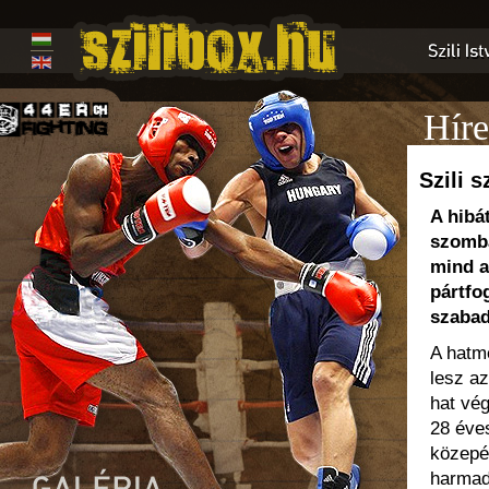
Híre
Szili 
A hibá
szomba
mind a
pártfo
szabad
A hatm
lesz az
hat vég
28 éve
közepén
harmadi