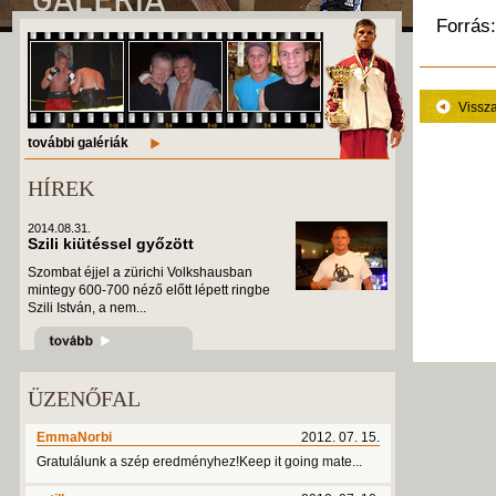
Forrás:
Vissz
további galériák
HÍREK
2014.08.31.
Szili kiütéssel győzött
Szombat éjjel a zürichi Volkshausban
mintegy 600-700 néző előtt lépett ringbe
Szili István, a nem...
ÜZENŐFAL
EmmaNorbi
2012. 07. 15.
Gratulálunk a szép eredményhez!Keep it going mate...