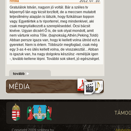
retilla
2012. 07. 10.
Gratulálok István, nagyon jó voltál. Bár a széles tv
képernyő tán egy kicsit torzított, de a meccsen mutatott
teljesítmény alapján is látszik, hogy fizikálisan toppon
vagy. Egyetértek a tv riporterrel, meg mindenkivel, aki
csak megnyilatkozott a szerepléseddel. Öcsi bácsit
kivéve. Ugyan dicsért Ő is, de sok olyat mondott, amit
nem vártunk volna Tőle. (bajnokság,Athén,Peking,Toldi)
Abban persze igaza van, hogy ki kellett volna ütnöd ezt a
gyereket. Nem is értem. Többször megfogtad, csak még
egy 3-as 4-es ütés kellett volna, de visszakoztál... Abban
is igazuk van, ha nagy dolgokra készülsz -reméljük igen
-, tovább kellene lépni. További sok sikert, jó egészséget.
Copyright 2009 szilibox.hu
Adatvéde