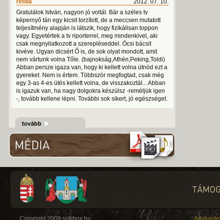
retilla
2012. 07. 10.
Gratulálok István, nagyon jó voltál. Bár a széles tv
képernyő tán egy kicsit torzított, de a meccsen mutatott
teljesítmény alapján is látszik, hogy fizikálisan toppon
vagy. Egyetértek a tv riporterrel, meg mindenkivel, aki
csak megnyilatkozott a szerepléseddel. Öcsi bácsit
kivéve. Ugyan dicsért Ő is, de sok olyat mondott, amit
nem vártunk volna Tőle. (bajnokság,Athén,Peking,Toldi)
Abban persze igaza van, hogy ki kellett volna ütnöd ezt a
gyereket. Nem is értem. Többször megfogtad, csak még
egy 3-as 4-es ütés kellett volna, de visszakoztál... Abban
is igazuk van, ha nagy dolgokra készülsz -reméljük igen
-, tovább kellene lépni. További sok sikert, jó egészséget.
Copyright 2009 szilibox.hu
Adatvéde