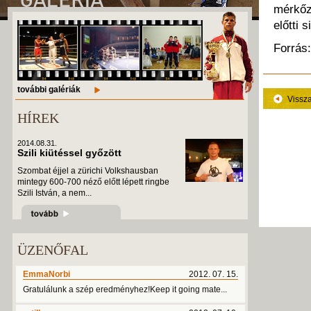
mérkőz
előtti s
Forrás
további galériák
Vissz
HÍREK
2014.08.31.
Szili kiütéssel győzött
Szombat éjjel a zürichi Volkshausban
mintegy 600-700 néző előtt lépett ringbe
Szili István, a nem...
ÜZENŐFAL
EmmaNorbi
2012. 07. 15.
Gratulálunk a szép eredményhez!Keep it going mate...