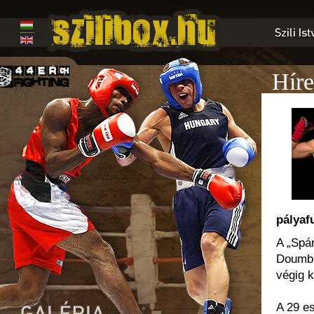
Híre
pályaf
A „Spár
Doumbi
végig 
A 29 es