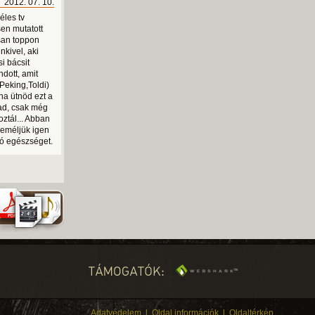
2012. 07. 10.
éles tv
sen mutatott
isan toppon
nkivel, aki
i bácsit
ndott, amit
Peking,Toldi)
na ütnöd ezt a
ad, csak még
oztál... Abban
reméljük igen
 jó egészséget.
Adatvédelem
l
Oldal információk
l
Oldaltérkép