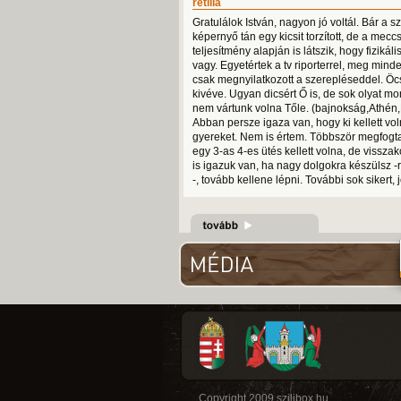
retilla
Gratulálok István, nagyon jó voltál. Bár a sz
képernyő tán egy kicsit torzított, de a mecc
teljesítmény alapján is látszik, hogy fizikál
vagy. Egyetértek a tv riporterrel, meg minde
csak megnyilatkozott a szerepléseddel. Öcs
kivéve. Ugyan dicsért Ő is, de sok olyat mo
nem vártunk volna Tőle. (bajnokság,Athén,
Abban persze igaza van, hogy ki kellett vol
gyereket. Nem is értem. Többször megfogt
egy 3-as 4-es ütés kellett volna, de visszak
is igazuk van, ha nagy dolgokra készülsz -
-, tovább kellene lépni. További sok sikert,
Copyright 2009 szilibox.hu