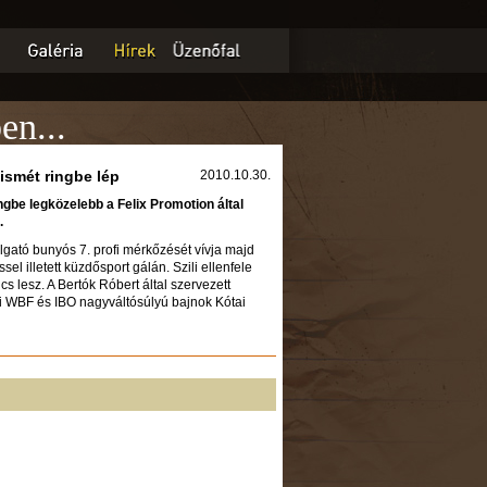
en...
ismét ringbe lép
2010.10.30.
gbe legközelebb a Felix Promotion által
.
lgató bunyós 7. profi mérkőzését vívja majd
sel illetett küzdősport gálán. Szili ellenfele
s lesz. A Bertók Róbert által szervezett
 WBF és IBO nagyváltósúlyú bajnok Kótai