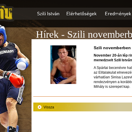
Hírek - Szili novemberb
Szili novemberben 
November 20-án lép rin
menedzselt Szili István
A Spártai becenévre hal
az Elitalakulat elnevezés
várhatóan Sinisa Lazevic
rendezvényen a korábbi
Mihály is szerepet kap.
Vissza