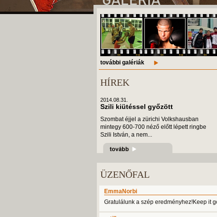
további galériák
HÍREK
2014.08.31.
Szili kiütéssel győzött
Szombat éjjel a zürichi Volkshausban
mintegy 600-700 néző előtt lépett ringbe
Szili István, a nem...
ÜZENŐFAL
EmmaNorbi
Gratulálunk a szép eredményhez!Keep it go