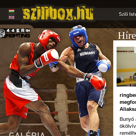
Híre
ringbe
megfos
Aliaks
Bunyó a
ökölví
remélhe