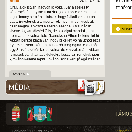
kezdhe
retilla
2012. 07. 10.
fehéror
Gratulálok István, nagyon jó voltál. Bár a széles tv
képernyő tán egy kicsit torzított, de a meccsen mutatott
teljesítmény alapján is látszik, hogy fizikálisan toppon
vagy. Egyetértek a tv riporterrel, meg mindenkivel, aki
csak megnyilatkozott a szerepléseddel. Öcsi bácsit
Vissz
kivéve. Ugyan dicsért Ő is, de sok olyat mondott, amit
nem vártunk volna Tőle. (bajnokság,Athén,Peking,Toldi)
Abban persze igaza van, hogy ki kellett volna ütnöd ezt a
gyereket. Nem is értem. Többször megfogtad, csak még
egy 3-as 4-es ütés kellett volna, de visszakoztál... Abban
is igazuk van, ha nagy dolgokra készülsz -reméljük igen
-, tovább kellene lépni. További sok sikert, jó egészséget.
Copyright 2009 szilibox.hu
Adatvéde