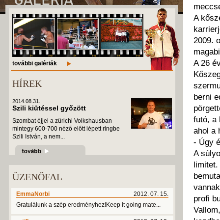
meccse
A kősze
karrier
2009. o
magabi
A 26 év
további galériák
Kőszege
HÍREK
szermun
berni e
2014.08.31.
pörgett
Szili kiütéssel győzött
futó, a
Szombat éjjel a zürichi Volkshausban
mintegy 600-700 néző előtt lépett ringbe
ahol a 
Szili István, a nem...
- Úgy 
A súly
limitet
bemuta
ÜZENŐFAL
vannak
EmmaNorbi
2012. 07. 15.
profi 
Gratulálunk a szép eredményhez!Keep it going mate...
Vallom