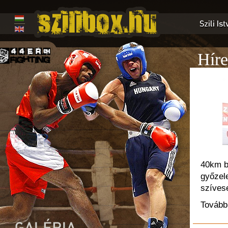
Híre
40km b
győzel
szíves
További