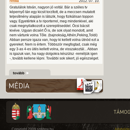
retilla
2012. 07. 10.
Gratulálok István, nagyon jó voltál. Bár a széles tv
képernyő tán egy kicsit torzított, de a meccsen mutatott
teljesítmény alapján is látszik, hogy fizikálisan toppon
vagy. Egyetértek a tv riporterrel, meg mindenkivel, aki
csak megnyilatkozott a szerepléseddel. Öcsi bácsit
kivéve. Ugyan dicsért Ő is, de sok olyat mondott, amit
nem vártunk volna Tőle. (bajnokság,Athén,Peking,Toldi)
Abban persze igaza van, hogy ki kellett volna ütnöd ezt a
gyereket. Nem is értem. Többször megfogtad, csak még
egy 3-as 4-es ütés kellett volna, de visszakoztál... Abban
is igazuk van, ha nagy dolgokra készülsz -reméljük igen
-, tovább kellene lépni. További sok sikert, jó egészséget.
Copyright 2009 szilibox.hu
Adatvéde