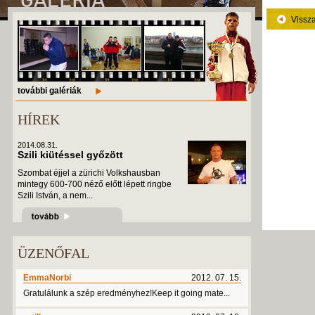
Vissz
további galériák
HÍREK
2014.08.31.
Szili kiütéssel győzött
Szombat éjjel a zürichi Volkshausban
mintegy 600-700 néző előtt lépett ringbe
Szili István, a nem...
ÜZENŐFAL
EmmaNorbi
2012. 07. 15.
Gratulálunk a szép eredményhez!Keep it going mate...