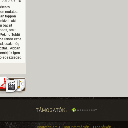
2012. 07. 10.
éles tv
sen mutatott
isan toppon
nkivel, aki
i bácsit
ndott, amit
Peking,Toldi)
na ütnöd ezt a
ad, csak még
oztál... Abban
reméljük igen
 jó egészséget.
Adatvédelem
l
Oldal információk
l
Oldaltérkép