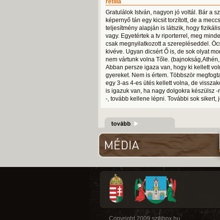
retilla
Gratulálok István, nagyon jó voltál. Bár a sz
képernyő tán egy kicsit torzított, de a mecc
teljesítmény alapján is látszik, hogy fizikál
vagy. Egyetértek a tv riporterrel, meg minde
csak megnyilatkozott a szerepléseddel. Öcs
kivéve. Ugyan dicsért Ő is, de sok olyat mo
nem vártunk volna Tőle. (bajnokság,Athén,
Abban persze igaza van, hogy ki kellett vol
gyereket. Nem is értem. Többször megfogt
egy 3-as 4-es ütés kellett volna, de visszak
is igazuk van, ha nagy dolgokra készülsz -
-, tovább kellene lépni. További sok sikert,
Copyright 2009 szilibox.hu