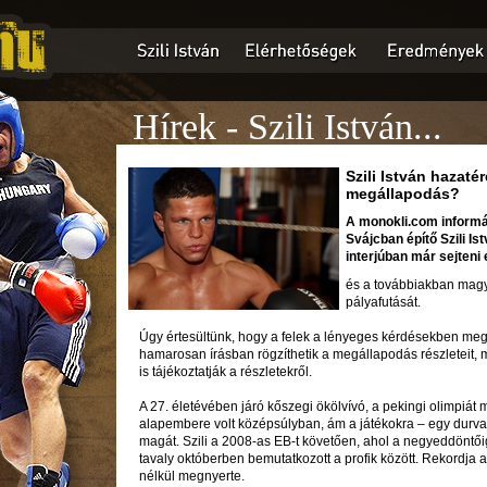
Hírek - Szili István...
Szili István hazaté
megállapodás?
A monokli.com informáci
Svájcban építő Szili I
interjúban már sejteni
és a továbbiakban magy
pályafutását.
Úgy értesültünk, hogy a felek a lényeges kérdésekben mege
hamarosan írásban rögzíthetik a megállapodás részleteit, 
is tájékoztatják a részletekről.
A 27. életévében járó kőszegi ökölvívó, a pekingi olimpiát
alapembere volt középsúlyban, ám a játékokra – egy durva p
magát. Szili a 2008-as EB-t követően, ahol a negyeddöntőig
tavaly októberben bemutatkozott a profik között. Rekordja 
nélkül megnyerte.