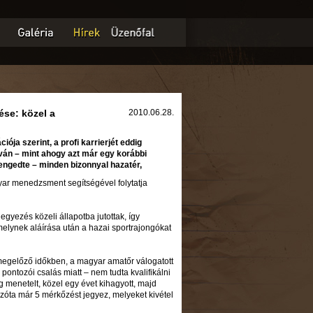
rése: közel a
2010.06.28.
ója szerint, a profi karrierjét eddig
stván – mint ahogy azt már egy korábbi
 engedte – minden bizonnyal hazatér,
ar menedzsment segítségével folytatja
gyezés közeli állapotba jutottak, így
melynek aláírása után a hazai sportrajongókat
 megelőző időkben, a magyar amatőr válogatott
ontozói csalás miatt – nem tudta kvalifikálni
 menetelt, közel egy évet kihagyott, majd
azóta már 5 mérkőzést jegyez, melyeket kivétel