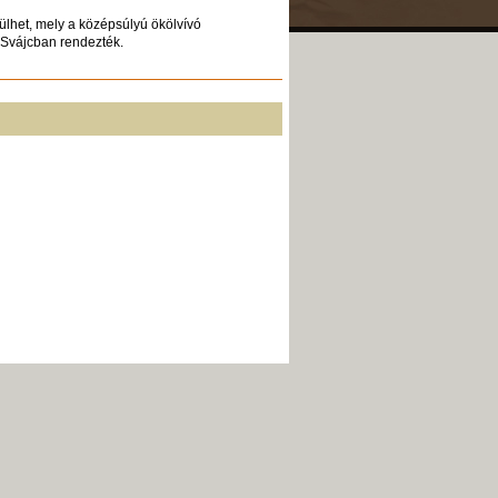
rülhet, mely a középsúlyú ökölvívó
 Svájcban rendezték.