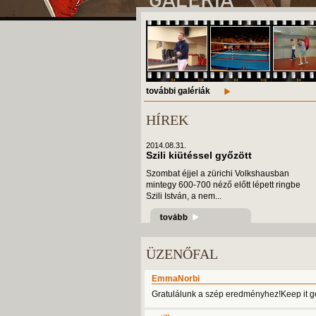
további galériák
HÍREK
2014.08.31.
Szili kiütéssel győzött
Szombat éjjel a zürichi Volkshausban
mintegy 600-700 néző előtt lépett ringbe
Szili István, a nem...
ÜZENŐFAL
EmmaNorbi
Gratulálunk a szép eredményhez!Keep it go