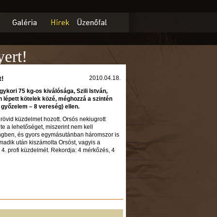
yert!
t!
2010.04.18.
ykori 75 kg-os kiválósága, Szili István,
 lépett kötelek közé, méghozzá a szintén
 győzelem – 8 vereség) ellen.
övid küzdelmet hozott. Orsós nekiugrott
te a lehetőséget, miszerint nem kell
ringben, és gyors egymásutánban háromszor is
rmadik után kiszámolta Orsóst, vagyis a
a 4. profi küzdelmét. Rekordja: 4 mérkőzés, 4