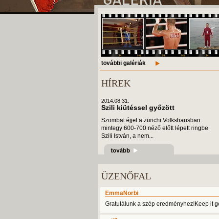
további galériák
HÍREK
2014.08.31.
Szili kiütéssel győzött
Szombat éjjel a zürichi Volkshausban
mintegy 600-700 néző előtt lépett ringbe
Szili István, a nem...
ÜZENŐFAL
EmmaNorbi
Gratulálunk a szép eredményhez!Keep it go