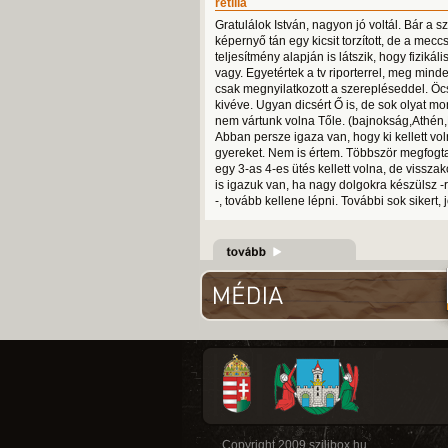
retilla
Gratulálok István, nagyon jó voltál. Bár a sz
képernyő tán egy kicsit torzított, de a mecc
teljesítmény alapján is látszik, hogy fizikál
vagy. Egyetértek a tv riporterrel, meg minde
csak megnyilatkozott a szerepléseddel. Öcs
kivéve. Ugyan dicsért Ő is, de sok olyat mo
nem vártunk volna Tőle. (bajnokság,Athén,
Abban persze igaza van, hogy ki kellett vol
gyereket. Nem is értem. Többször megfogt
egy 3-as 4-es ütés kellett volna, de visszak
is igazuk van, ha nagy dolgokra készülsz -
-, tovább kellene lépni. További sok sikert,
Copyright 2009 szilibox.hu