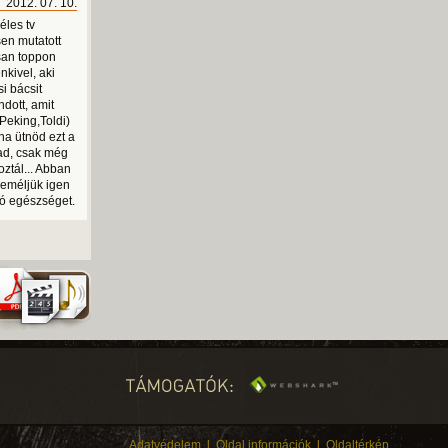
2012. 07. 10.
éles tv
sen mutatott
isan toppon
nkivel, aki
i bácsit
ndott, amit
Peking,Toldi)
na ütnöd ezt a
ad, csak még
oztál... Abban
reméljük igen
 jó egészséget.
Adatvédelem
l
Oldal információk
l
Oldaltérkép