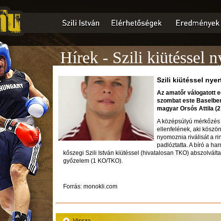
Hírek - Szili kiütéssel n
Szili kiütéssel nyer
Az amatőr válogatott eg
szombat este Baselben
magyar Orsós Attila (2
A középsúlyú mérkőzés r
ellenfelének, aki köszön
nyomoznia riválisát a 
padlóztatta. A bíró a ha
kőszegi Szili István kiütéssel (hivatalosan TKO) abszolvált
győzelem (1 KO/TKO).
Forrás: monokli.com