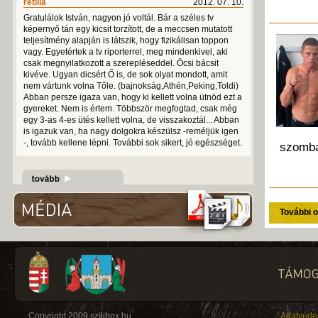
retilla
2012. 07. 10.
Gratulálok István, nagyon jó voltál. Bár a széles tv
képernyő tán egy kicsit torzított, de a meccsen mutatott
teljesítmény alapján is látszik, hogy fizikálisan toppon
vagy. Egyetértek a tv riporterrel, meg mindenkivel, aki
csak megnyilatkozott a szerepléseddel. Öcsi bácsit
kivéve. Ugyan dicsért Ő is, de sok olyat mondott, amit
nem vártunk volna Tőle. (bajnokság,Athén,Peking,Toldi)
Abban persze igaza van, hogy ki kellett volna ütnöd ezt a
gyereket. Nem is értem. Többször megfogtad, csak még
egy 3-as 4-es ütés kellett volna, de visszakoztál... Abban
is igazuk van, ha nagy dolgokra készülsz -reméljük igen
-, tovább kellene lépni. További sok sikert, jó egészséget.
szombat
További o
Copyright 2009 szilibox.hu
Adatvéde