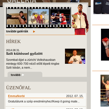
további galériák
HÍREK
2014.08.31.
Szili kiütéssel győzött
Szombat éjjel a zürichi Volkshausban
mintegy 600-700 néző előtt lépett ringbe
Szili István, a nem...
ÜZENŐFAL
EmmaNorbi
2012. 07. 15.
Gratulálunk a szép eredményhez!Keep it going mate...