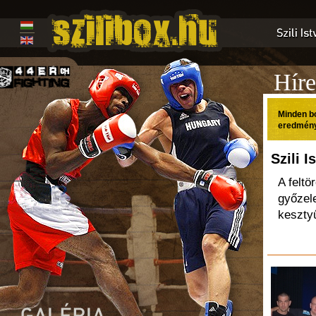
Hír
Minden bo
eredmény
Szili 
A feltö
győzel
kesztyű