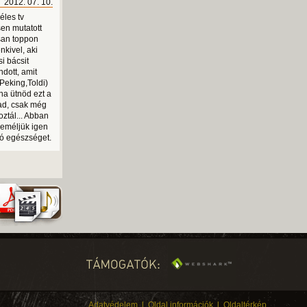
2012. 07. 10.
éles tv
sen mutatott
isan toppon
nkivel, aki
i bácsit
ndott, amit
Peking,Toldi)
na ütnöd ezt a
ad, csak még
oztál... Abban
reméljük igen
 jó egészséget.
Adatvédelem
l
Oldal információk
l
Oldaltérkép