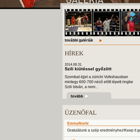
további galériák
HÍREK
2014.08.31.
Szili kiütéssel győzött
Szombat éjjel a zürichi Volkshausban
mintegy 600-700 néző előtt lépett ringbe
Szili István, a nem...
ÜZENŐFAL
EmmaNorbi
Gratulálunk a szép eredményhez!Keep it go