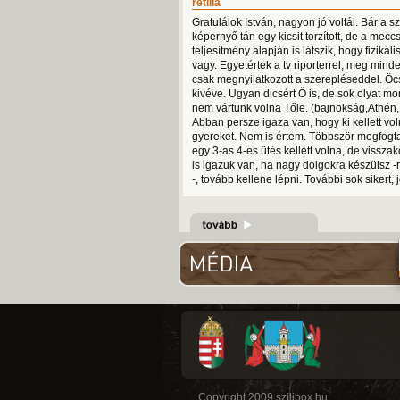
retilla
Gratulálok István, nagyon jó voltál. Bár a sz
képernyő tán egy kicsit torzított, de a mecc
teljesítmény alapján is látszik, hogy fizikál
vagy. Egyetértek a tv riporterrel, meg minde
csak megnyilatkozott a szerepléseddel. Öcs
kivéve. Ugyan dicsért Ő is, de sok olyat mo
nem vártunk volna Tőle. (bajnokság,Athén,
Abban persze igaza van, hogy ki kellett vol
gyereket. Nem is értem. Többször megfogt
egy 3-as 4-es ütés kellett volna, de visszak
is igazuk van, ha nagy dolgokra készülsz -
-, tovább kellene lépni. További sok sikert,
Copyright 2009 szilibox.hu