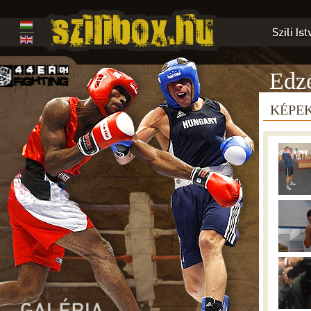
Edzé
KÉPE