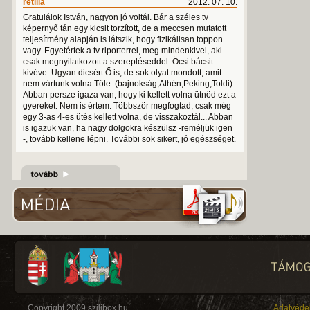
retilla
2012. 07. 10.
Gratulálok István, nagyon jó voltál. Bár a széles tv
képernyő tán egy kicsit torzított, de a meccsen mutatott
teljesítmény alapján is látszik, hogy fizikálisan toppon
vagy. Egyetértek a tv riporterrel, meg mindenkivel, aki
csak megnyilatkozott a szerepléseddel. Öcsi bácsit
kivéve. Ugyan dicsért Ő is, de sok olyat mondott, amit
nem vártunk volna Tőle. (bajnokság,Athén,Peking,Toldi)
Abban persze igaza van, hogy ki kellett volna ütnöd ezt a
gyereket. Nem is értem. Többször megfogtad, csak még
egy 3-as 4-es ütés kellett volna, de visszakoztál... Abban
is igazuk van, ha nagy dolgokra készülsz -reméljük igen
-, tovább kellene lépni. További sok sikert, jó egészséget.
Copyright 2009 szilibox.hu
Adatvéde