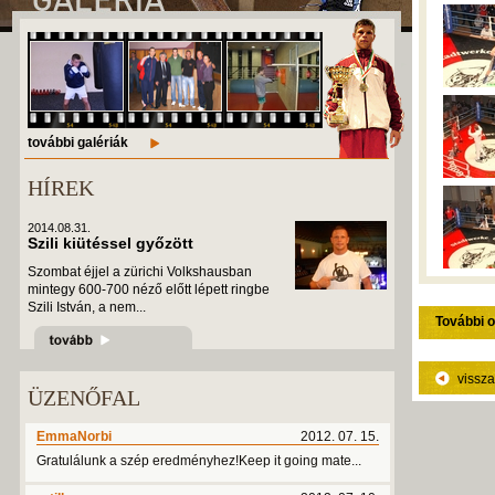
további galériák
HÍREK
2014.08.31.
Szili kiütéssel győzött
Szombat éjjel a zürichi Volkshausban
mintegy 600-700 néző előtt lépett ringbe
Szili István, a nem...
További o
vissza
ÜZENŐFAL
EmmaNorbi
2012. 07. 15.
Gratulálunk a szép eredményhez!Keep it going mate...