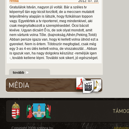
retilla
2012. 07. 10.
Gratulálok István, nagyon jó voltál. Bár a széles tv
képernyő tán egy kicsit torzított, de a meccsen mutatott
teljesítmény alapján is látszik, hogy fizikálisan toppon
vagy. Egyetértek a tv riporterrel, meg mindenkivel, aki
csak megnyilatkozott a szerepléseddel. Öcsi bácsit
kivéve. Ugyan dicsért Ő is, de sok olyat mondott, amit
nem vártunk volna Tőle. (bajnokság,Athén,Peking,Toldi)
Abban persze igaza van, hogy ki kellett volna ütnöd ezt a
gyereket. Nem is értem. Többször megfogtad, csak még
egy 3-as 4-es ütés kellett volna, de visszakoztál... Abban
is igazuk van, ha nagy dolgokra készülsz -reméljük igen
-, tovább kellene lépni. További sok sikert, jó egészséget.
Copyright 2009 szilibox.hu
Adatvéde