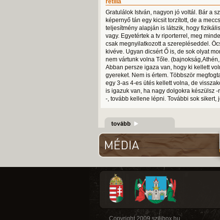
retilla
Gratulálok István, nagyon jó voltál. Bár a sz
képernyő tán egy kicsit torzított, de a mecc
teljesítmény alapján is látszik, hogy fizikál
vagy. Egyetértek a tv riporterrel, meg minde
csak megnyilatkozott a szerepléseddel. Öcs
kivéve. Ugyan dicsért Ő is, de sok olyat mo
nem vártunk volna Tőle. (bajnokság,Athén,
Abban persze igaza van, hogy ki kellett vol
gyereket. Nem is értem. Többször megfogt
egy 3-as 4-es ütés kellett volna, de visszak
is igazuk van, ha nagy dolgokra készülsz -
-, tovább kellene lépni. További sok sikert,
Copyright 2009 szilibox.hu