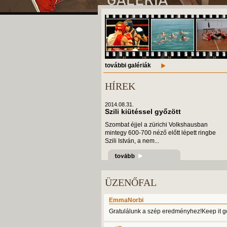
további galériák
HÍREK
2014.08.31.
Szili kiütéssel győzött
Szombat éjjel a zürichi Volkshausban
mintegy 600-700 néző előtt lépett ringbe
Szili István, a nem...
ÜZENŐFAL
EmmaNorbi
Gratulálunk a szép eredményhez!Keep it go