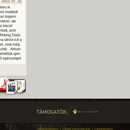
2012. 07. 10.
éles tv
sen mutatott
isan toppon
nkivel, aki
i bácsit
ndott, amit
Peking,Toldi)
na ütnöd ezt a
ad, csak még
oztál... Abban
reméljük igen
 jó egészséget.
Adatvédelem
l
Oldal információk
l
Oldaltérkép